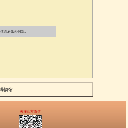
体圆肩弧刃铜犁..
博物馆
关注官方微信