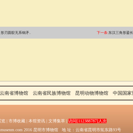
形刃圆骹无系铜矛..
下一条:
东汉三角形銎长
云南省博物馆
云南省民族博物馆
昆明动物博物馆
中国国家
展览
|
市博收藏
|
本馆资讯
|
文博集萃
|
访问[112388787]人次
016：Kmmusenm.com 2016 昆明市博物馆 地 址：云南省昆明市拓东路93号