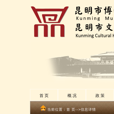
首 页
概 况
政 策
当前位置：
首 页
-->信息详情