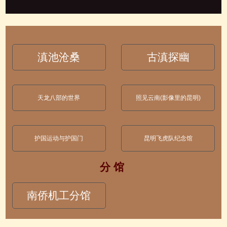
滇池沧桑
古滇探幽
天龙八部的世界
照见云南(影像里的昆明)
护国运动与护国门
昆明飞虎队纪念馆
分 馆
南侨机工分馆