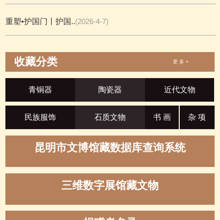
重塑•护国门丨护国..
(2026-4-7)
收藏分类
更 多 +
青铜器
陶瓷器
近代文物
民族服饰
石质文物
书 画
杂 项
昆明市文博馆藏数据库查询系统
三维数字展馆藏文物