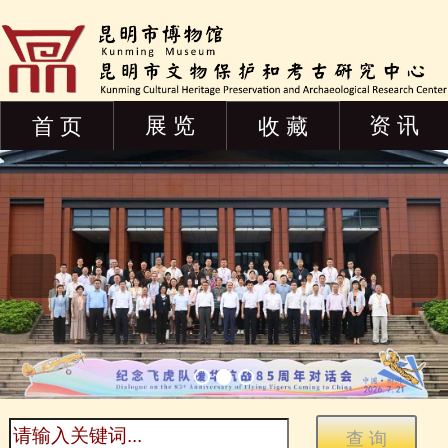
展 览
资 讯
首 页
收 藏