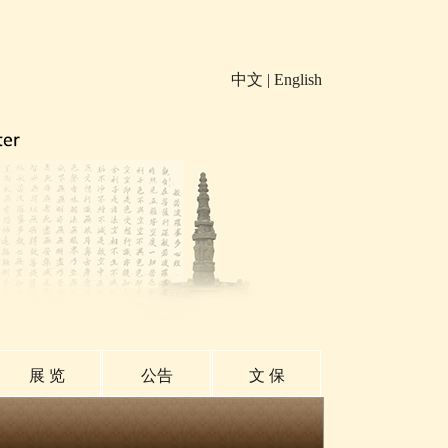
中文
|
English
展 览
公告
文 保