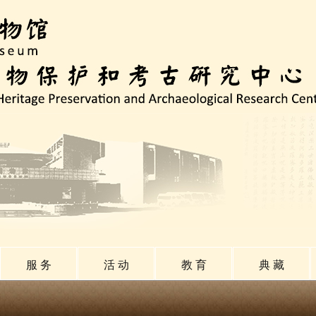
服 务
活 动
教 育
典 藏