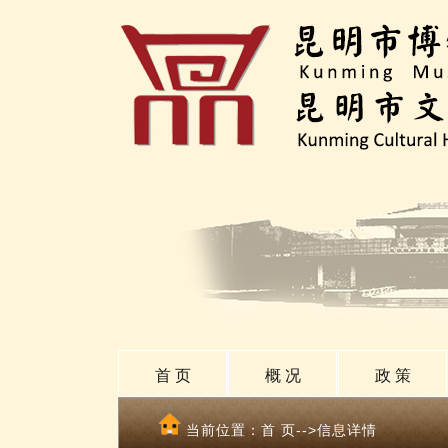
首 页
概 况
政 策
当前位置：
首 页
-->信息详情