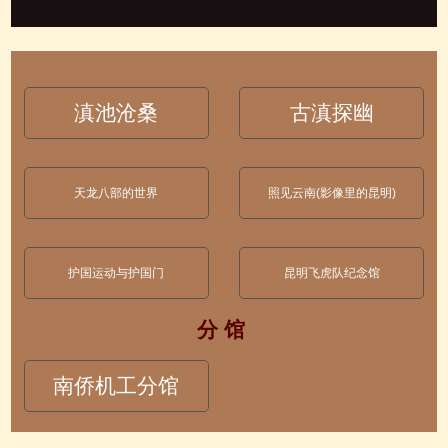
滇池沧桑
古滇探幽
天龙八部的世界
照见云南(影像里的昆明)
护国运动与护国门
昆明飞虎队纪念馆
分 馆
南侨机工分馆