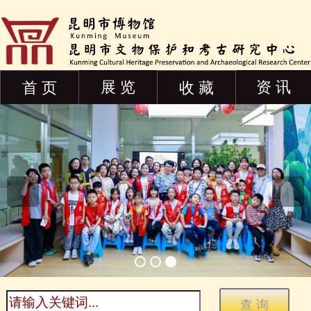
展 览
资 讯
首 页
收 藏