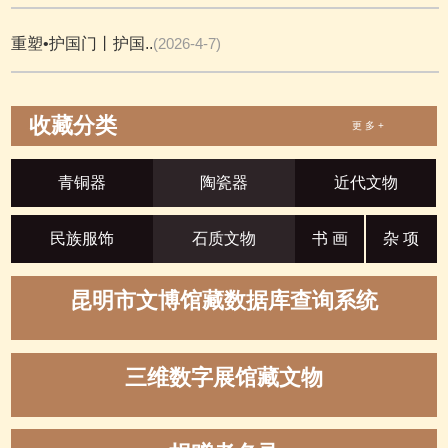
重塑•护国门丨护国..
(2026-4-7)
收藏分类
更 多 +
青铜器
陶瓷器
近代文物
民族服饰
石质文物
书 画
杂 项
昆明市文博馆藏数据库查询系统
三维数字展馆藏文物