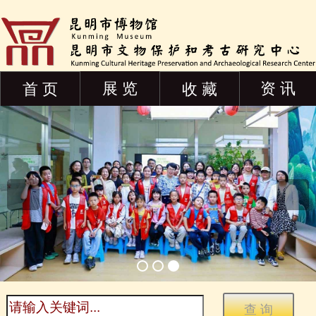
展 览
资 讯
首 页
收 藏