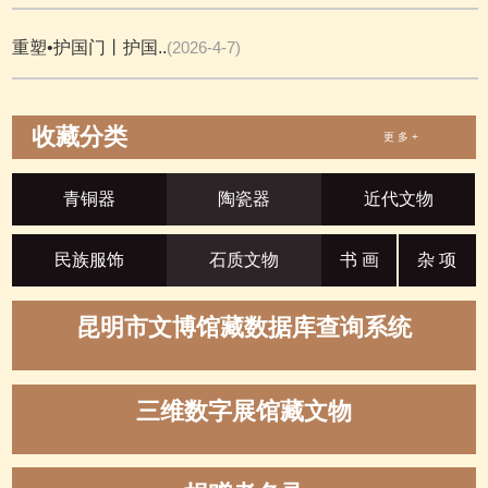
重塑•护国门丨护国..
(2026-4-7)
收藏分类
更 多 +
青铜器
陶瓷器
近代文物
民族服饰
石质文物
书 画
杂 项
昆明市文博馆藏数据库查询系统
三维数字展馆藏文物