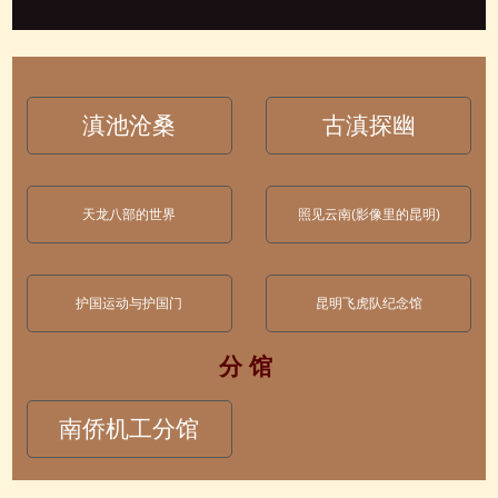
滇池沧桑
古滇探幽
天龙八部的世界
照见云南(影像里的昆明)
护国运动与护国门
昆明飞虎队纪念馆
分 馆
南侨机工分馆