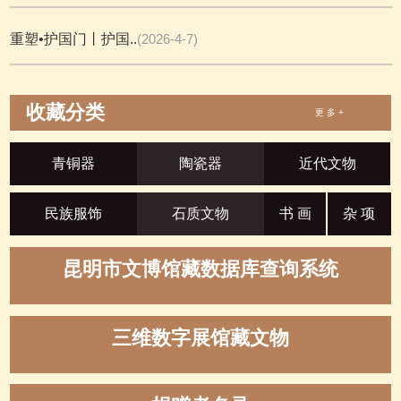
重塑•护国门丨护国..
(2026-4-7)
收藏分类
更 多 +
青铜器
陶瓷器
近代文物
民族服饰
石质文物
书 画
杂 项
昆明市文博馆藏数据库查询系统
三维数字展馆藏文物