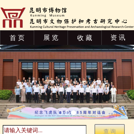
展 览
资 讯
首 页
收 藏