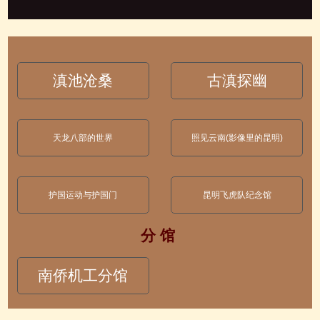
滇池沧桑
古滇探幽
天龙八部的世界
照见云南(影像里的昆明)
护国运动与护国门
昆明飞虎队纪念馆
分 馆
南侨机工分馆