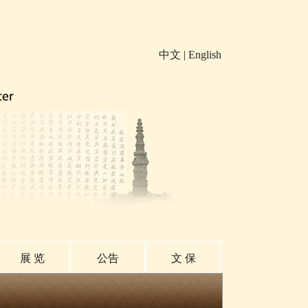
中文
|
English
展 览
公告
文 保