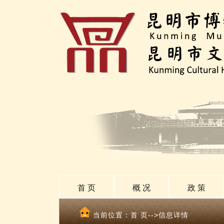
首 页
概 况
政 策
当前位置：
首 页
-->信息详情