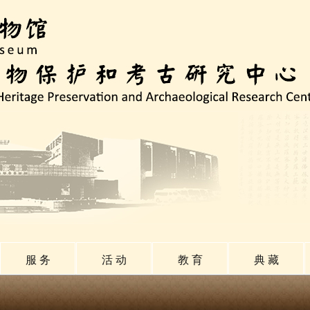
服 务
活 动
教 育
典 藏