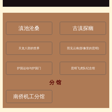
滇池沧桑
古滇探幽
天龙八部的世界
照见云南(影像里的昆明)
护国运动与护国门
昆明飞虎队纪念馆
分 馆
南侨机工分馆