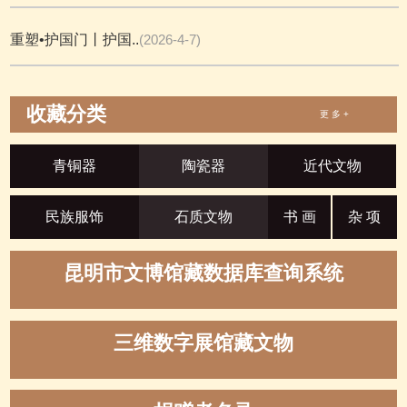
重塑•护国门丨护国..
(2026-4-7)
收藏分类
更 多 +
青铜器
陶瓷器
近代文物
民族服饰
石质文物
书 画
杂 项
昆明市文博馆藏数据库查询系统
三维数字展馆藏文物