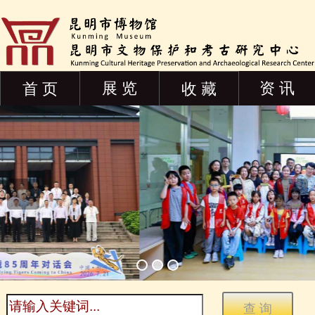
展 览
资 讯
首 页
收 藏