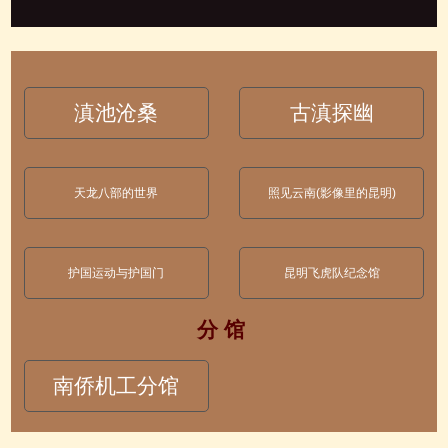
滇池沧桑
古滇探幽
天龙八部的世界
照见云南(影像里的昆明)
护国运动与护国门
昆明飞虎队纪念馆
分 馆
南侨机工分馆