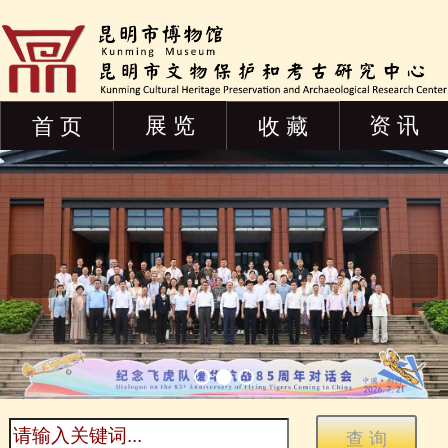
展 览
资 讯
首 页
收 藏