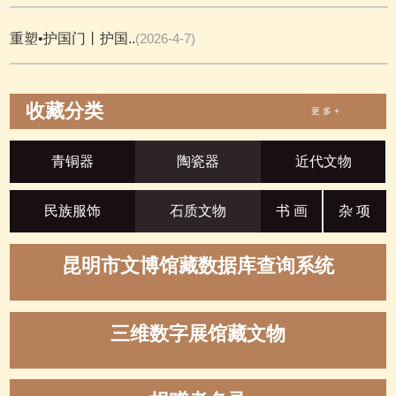
重塑•护国门丨护国..
(2026-4-7)
收藏分类
更 多 +
青铜器
陶瓷器
近代文物
民族服饰
石质文物
书 画
杂 项
昆明市文博馆藏数据库查询系统
三维数字展馆藏文物