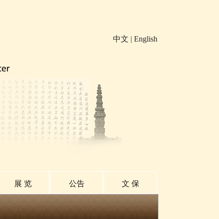
中文
|
English
展 览
公告
文 保