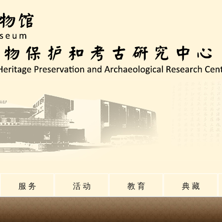
服 务
活 动
教 育
典 藏