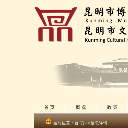
首 页
概 况
政 策
当前位置：
首 页
-->信息详情