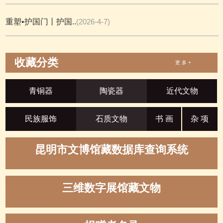
重塑•护国门丨护国..
(2026-4-7)
收藏分类
更 多 +
青铜器
陶瓷器
近代文物
民族服饰
石质文物
书 画
杂 项
昆明市文博馆藏数据库查询系统
三维数字展馆藏文物