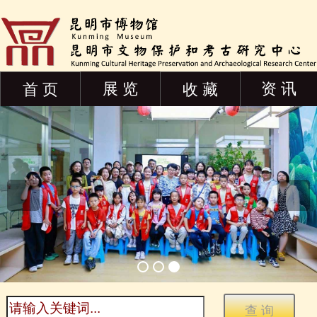
展 览
资 讯
首 页
收 藏