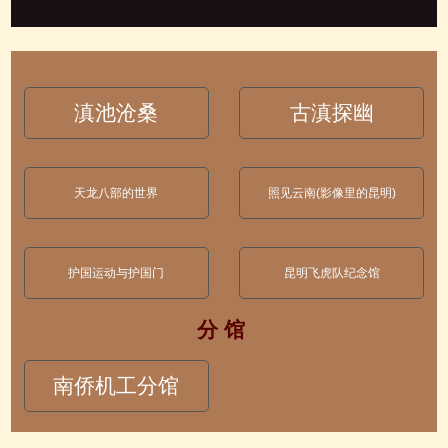
滇池沧桑
古滇探幽
天龙八部的世界
照见云南(影像里的昆明)
护国运动与护国门
昆明飞虎队纪念馆
分 馆
南侨机工分馆