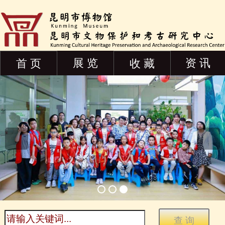
展 览
资 讯
首 页
收 藏