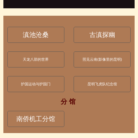
滇池沧桑
古滇探幽
天龙八部的世界
照见云南(影像里的昆明)
护国运动与护国门
昆明飞虎队纪念馆
分 馆
南侨机工分馆