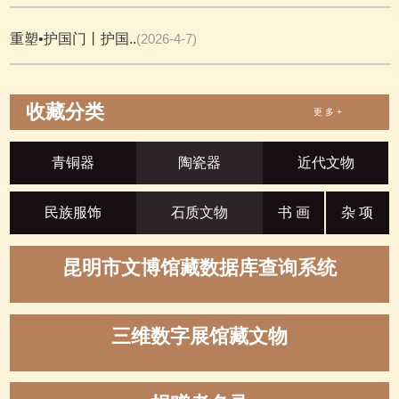
重塑•护国门丨护国..
(2026-4-7)
收藏分类
更 多 +
青铜器
陶瓷器
近代文物
民族服饰
石质文物
书 画
杂 项
昆明市文博馆藏数据库查询系统
三维数字展馆藏文物