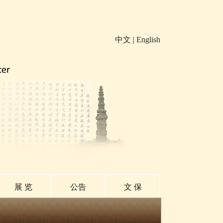
中文
|
English
展 览
公告
文 保