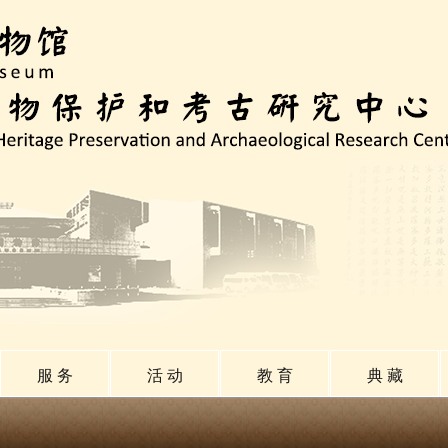
服 务
活 动
教 育
典 藏