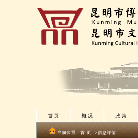
首 页
概 况
政 策
当前位置：
首 页
-->信息详情