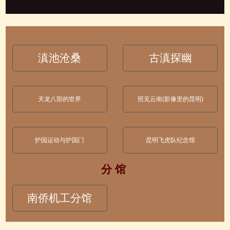
滇池沧桑
古滇探幽
天龙八部的世界
照见云南(影像里的昆明)
护国运动与护国门
昆明飞虎队纪念馆
分 馆
南侨机工分馆