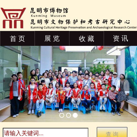
展 览
资 讯
首 页
收 藏