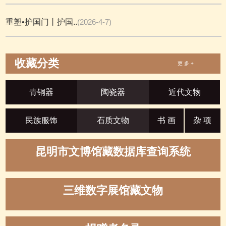
重塑•护国门丨护国..
(2026-4-7)
收藏分类
更 多 +
青铜器
陶瓷器
近代文物
民族服饰
石质文物
书 画
杂 项
昆明市文博馆藏数据库查询系统
三维数字展馆藏文物