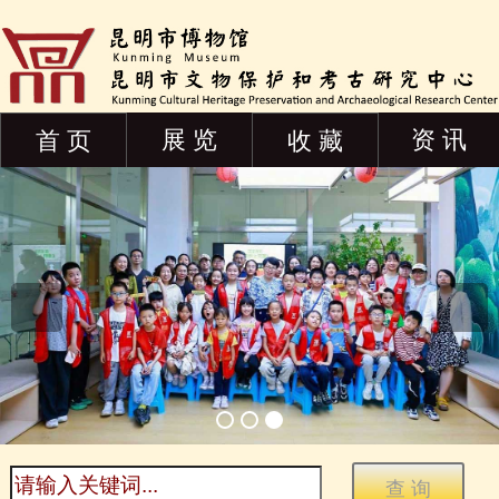
展 览
资 讯
首 页
收 藏