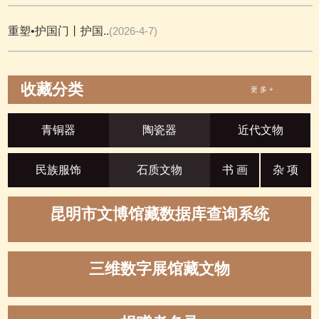
重塑•护国门丨护国..
(2026-4-7)
收藏分类
更 多 +
青铜器
陶瓷器
近代文物
民族服饰
石质文物
书 画
杂 项
昆明市文博馆藏数据库查询系统
三维数字展馆藏文物