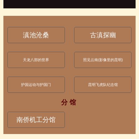
滇池沧桑
古滇探幽
天龙八部的世界
照见云南(影像里的昆明)
护国运动与护国门
昆明飞虎队纪念馆
分 馆
南侨机工分馆