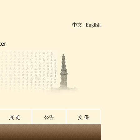
中文
|
English
展 览
公告
文 保