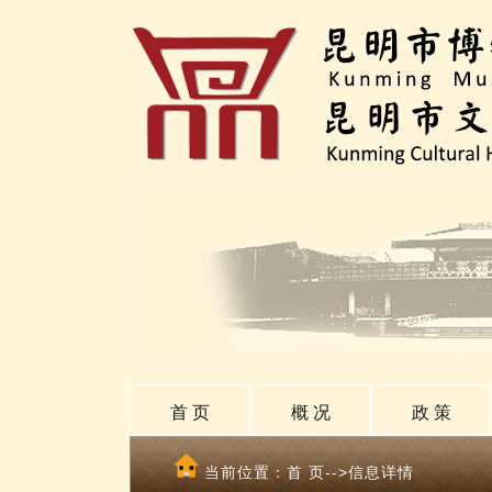
首 页
概 况
政 策
当前位置：
首 页
-->信息详情