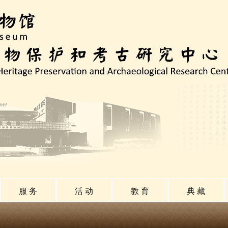
服 务
活 动
教 育
典 藏