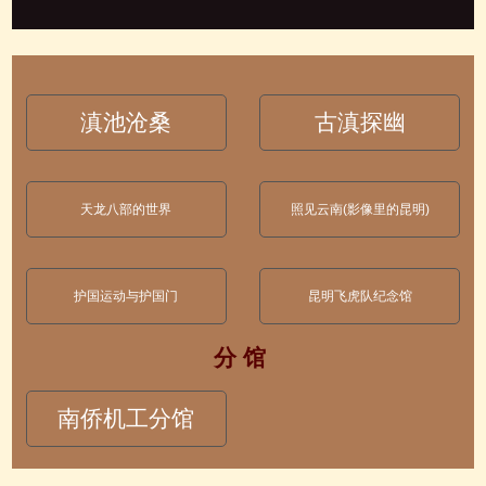
滇池沧桑
古滇探幽
天龙八部的世界
照见云南(影像里的昆明)
护国运动与护国门
昆明飞虎队纪念馆
分 馆
南侨机工分馆