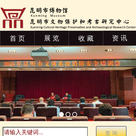
展 览
资 讯
首 页
收 藏