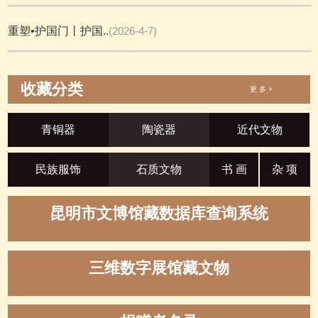
重塑•护国门丨护国..
(2026-4-7)
收藏分类
更 多 +
青铜器
陶瓷器
近代文物
民族服饰
石质文物
书 画
杂 项
昆明市文博馆藏数据库查询系统
三维数字展馆藏文物