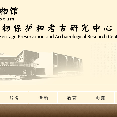
服 务
活 动
教 育
典 藏