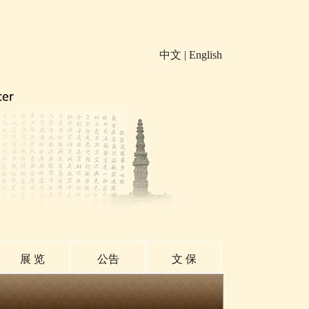
中文
|
English
展 览
公告
文 保