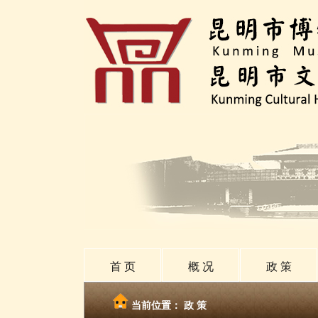
首 页
概 况
政 策
当前位置：
政 策