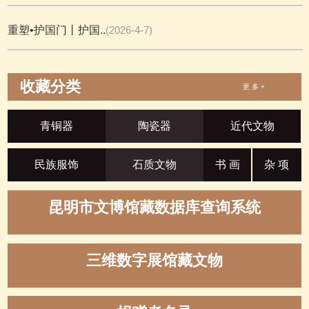
重塑•护国门丨护国..
(2026-4-7)
收藏分类
更 多 +
青铜器
陶瓷器
近代文物
民族服饰
石质文物
书 画
杂 项
昆明市文博馆藏数据库查询系统
三维数字展馆藏文物