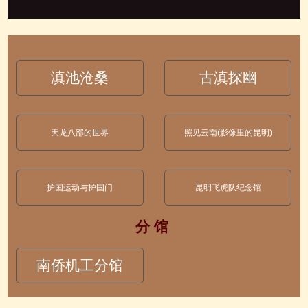
滇池沧桑
古滇探幽
天龙八部的世界
照见云南(影像里的昆明)
护国运动与护国门
昆明飞虎队纪念馆
分 馆
南侨机工分馆