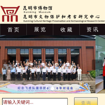
展 览
资 讯
首 页
收 藏