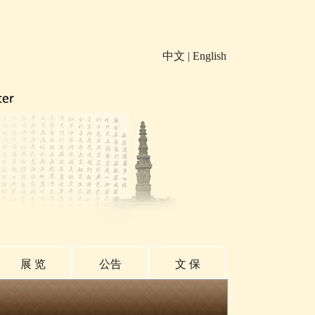
中文
|
English
展 览
公告
文 保