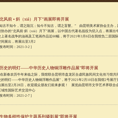
“北风前 • 斜（xiá）月下”画展即将开展
“知古不知今，谓之陆沉；知今不知古，谓之盲瞽。” 由昆明美术家协会主办，
馆协办的“北风前·斜（xiá）月下”画展，以中国古代著名战役为切入点，将展出
史上著名战争的油画及工笔画作品近60幅，将于2021年3月6日在我馆负二层国
空间展出，将展出至3月2
 发布时间：2021-3-2 ]
“历史的明灯——中华历史人物铜浮雕作品展”即将开展
在新春农历牛年来临之际，我馆联合昆明市盘龙区合虚民族民间文化传习馆共同
史的明灯——中华历史人物铜浮雕作品展”，将于2021年2月10日在我馆2号展
续展出至2月28日，欢迎观众朋友们前来参观！ 展览由昆明市文学艺术界联合
区域性国际艺术交流中心
 发布时间：2021-2-7 ]
“生物多样性保护主题系列摄影展”即将开展