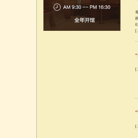
[
[
[