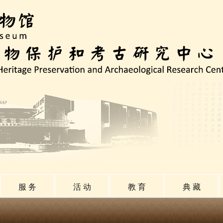
服 务
活 动
教 育
典 藏