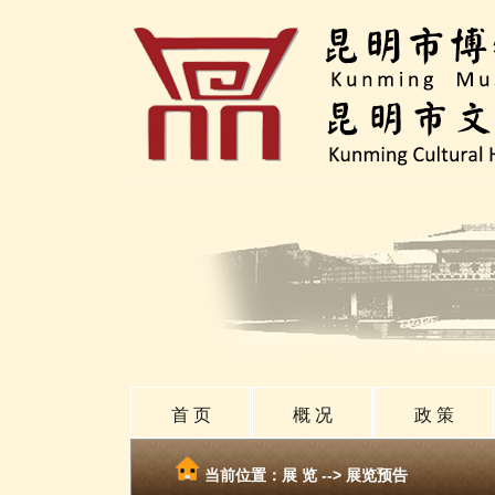
首 页
概 况
政 策
当前位置：
展 览
-->
展览预告