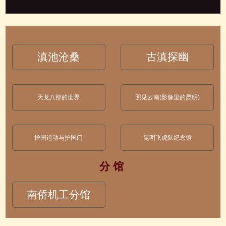
滇池沧桑
古滇探幽
天龙八部的世界
照见云南(影像里的昆明)
护国运动与护国门
昆明飞虎队纪念馆
分 馆
南侨机工分馆