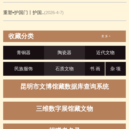
重塑•护国门丨护国..
(2026-4-7)
收藏分类
更 多 +
青铜器
陶瓷器
近代文物
民族服饰
石质文物
书 画
杂 项
昆明市文博馆藏数据库查询系统
三维数字展馆藏文物