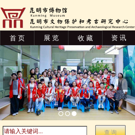
展 览
资 讯
首 页
收 藏